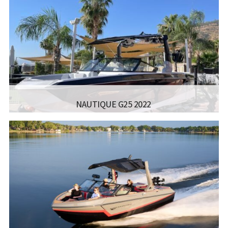
אורך כללי:
8.28 M
רוחב כללי:
2.59 M
דגם מנוע:
PCM 370-630 HP
קרא עוד...
2022 NAUTIQUE G25
יצרן ודגם:
OTHERNAUTIQUE - NAUTIQUE G25
רישיון משיט:
רישיון עוצמה ב' (משיט 13)
מספר מפליגים:
15
אורך כללי:
8.49 מ
רוחב כללי:
2.59 מ
דגם מנוע:
PCM 450
קרא עוד...