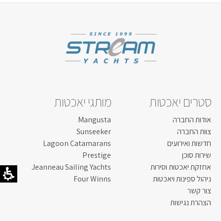
רוחב כללי:
2.54 מטר / "6'8 פיט
דגם מנוע:
300 HP
קרא עוד...
סטרים יאכטות
מותגי יאכטות
אודות החברה
Mangusta
צוות החברה
Sunseeker
חדשות ואירועים
Lagoon Catamarans
שירות סוכן
Prestige
אחזקת יאכטות וסירות
Jeanneau Sailing Yachts
ניהול ספינות ויאכטות
Four Winns
צור קשר
הצהרת נגישות