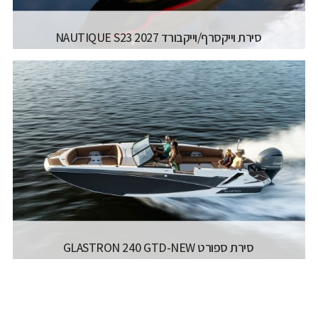
סירת וייקסרף/וייקבורד NAUTIQUE S23 2027
יצרן ודגם:
NAUTIQUE - SUPER AIR NAUTIQUE
S23
רישיון משיט:
רישיון עוצמה ב' (משיט 13)
מספר מפליגים:
15
אורך כללי:
7.67M
רוחב כללי:
2.54M
דגם מנוע:
PCM 355-600 HP
קרא עוד...
סירת ספורט GLASTRON 240 GTD-NEW
יצרן ודגם:
GLASTRON - 240 GTD
רישיון משיט:
רישיון עוצמה ב' (משיט 13)
אורך כללי:
7.4 מטר / '24 פיט