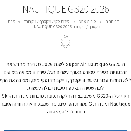
NAUTIQUE GS20 2026
דף הבית
»
סירות מנוע
»
סירות סקי / וייקסרף / וייקבורד
»
סירת
וייקסרף / וייקבורד NAUTIQUE GS20 2026
ה-Super Air Nautique GS20 לשנת 2026 מגדירה מחדש את
הרבגוניות בסירת ספורט באורך עשרים רגל. סירה זו מציעה ביצועים
לא תחרות עבור גלישת ווייקסרף, ווייקבורד וסקי מים, ומציבה את הרף
למה שסירה רב-ספורטיבית יכולה לעשות.
הגוף של ה-GS20 משלב בצורה חלקה תכונות מוכחות מסדרת ה-Ski
Nautique ומסדרת G עטורת הפרסים, מה שמבטיח את החוויה הטובה
ביותר לכל המשפחה.