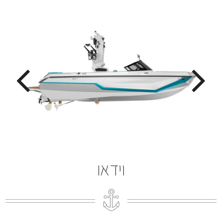
וידאו