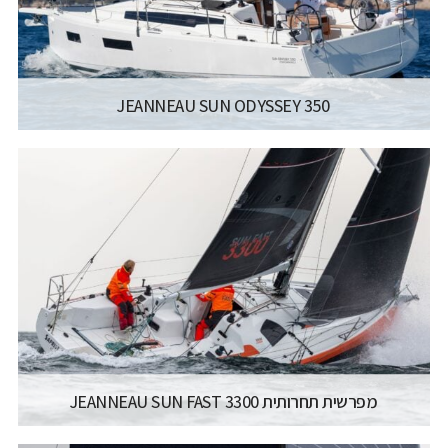
JEANNEAU SUN ODYSSEY 350
יצרן ודגם:
JEANNEAU SAILING YACHTS - SUN
ODYSSEY 350
רישיון משיט:
רישיון משיט יאכטה
אורך כללי:
10.4 M
רוחב כללי:
3.59 M
קרא עוד...
מפרשית תחרותית JEANNEAU SUN FAST 3300