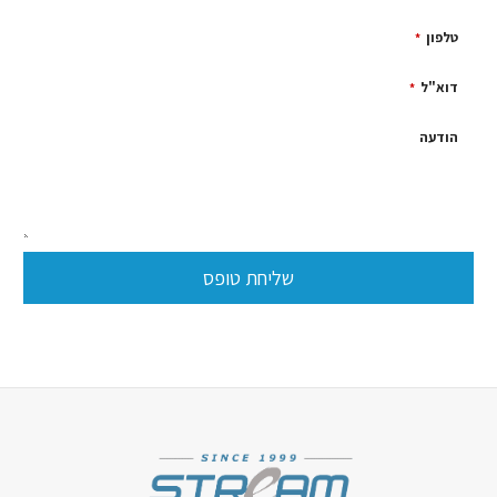
טלפון
*
דוא"ל
*
הודעה
שליחת טופס
שדה
זה
אמור
להיות
ריק