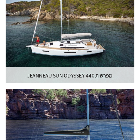
ODYSSEY 490
רישיון משיט:
רישיון משיט יאכטה
אורך כללי:
14.42M / 47.4FT
דגם מנוע:
YANMAR 57 HP / 59 HP
קרא עוד...
מפרשית JEANNEAU SUN ODYSSEY 440
יצרן ודגם:
JEANNEAU SAILING YACHTS - SUN
ODYSSEY 440
רישיון משיט:
רישיון משיט יאכטה
אורך כללי:
13M / 42.8FT
דגם מנוע:
YANMAR 40 HP / 57 HP