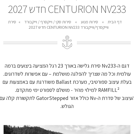
CENTURION NV233 חדש 2027
דף הבית
»
סירות מנוע
»
סירות סקי / וייקסרף / וייקבורד
»
סירת
ווייקסרף/ווייקבורד CENTURION NV233 חדש 2027
דגם ה-Nv233 סירת גלישה באורך 23 רגל המציעה ביצועים ברמה
עולמית וכל מה שצריך להפלגה מושלמת – עם אפשרות לשדרוגים.
בעלת עיצוב ספורטיבי, מערכת Ballast משודרגת עם באמצעות עם
RAMFILL² למילוי מהיר - מושלם לספורט ימי מתקדם.
העיצוב של סדרת ה-Nv כולל אזור GatorStepped לתקשורת קלה ע
הגולש.