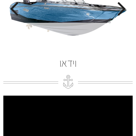
וידאו