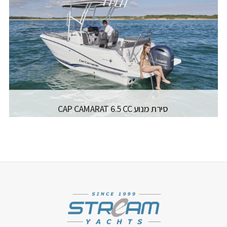
יצרן ודגם:
NAUTIQUE - SUPER AIR NAUTIQUE
G23 PARAGON
רישיון משיט:
רישיון עוצמה ב' (משיט 13)
מספר מפליגים:
15
אורך כללי:
7.75 M
קרא עוד...
רוחב כללי:
2.59 M
דגם מנוע:
PCM MAX 630 HP
סירת מנוע CAP CAMARAT 6.5 CC
יצרן ודגם:
JEANNEAU MOTORBOATS - CAP
CAMARAT 6.5 CC SERIE3
רישיון משיט:
רישיון עוצמה א' (משיט 12)
אורך כללי:
6.86M / 22.6FT
רוחב כללי:
2.52M / 8.3FT
דגם מנוע:
MAX. 200HP
קרא עוד...