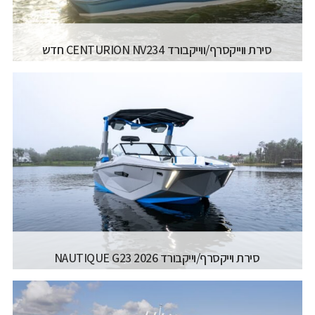
סירת ווייקסרף/ווייקבורד CENTURION NV234 חדש
2027
יצרן ודגם:
CENTURION - NV 234
רישיון משיט:
רישיון עוצמה ב' (משיט 13)
אורך כללי:
7.39M
רוחב כללי:
2.6M
קרא עוד...
סירת וייקסרף/וייקבורד 2026 NAUTIQUE G23
PARAGON