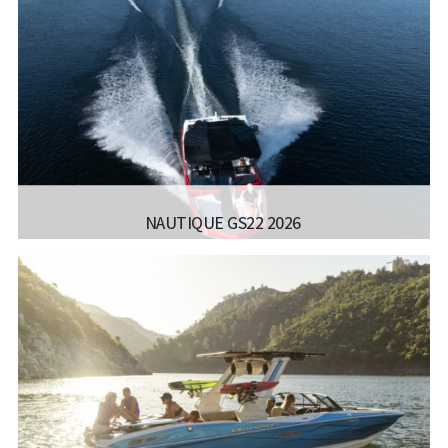
NAUTIQUE GS22 2026
יצרן ודגם:
NAUTIQUE - NAUTIQUE GS22
רישיון משיט:
רישיון עוצמה ב' (משיט 13)
אורך כללי:
7.24FT / 7.49M
רוחב כללי:
100FT / 2.54M
דגם מנוע:
PCM 400-475 HP
קרא עוד...