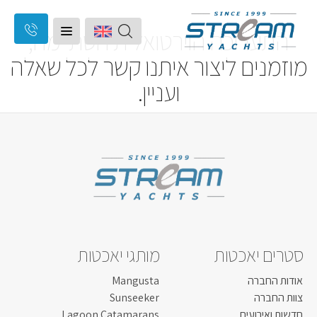
זה
התערוכה הוירטואלית הסתיימה,
מוזמנים ליצור איתנו קשר לכל שאלה
יאכטות
ועניין.
אמור
ip
סירות מנוע
חופשה על יאכטה
להיות
on
יד שניה
המותגים שלנו
ריק
השירותים שלנו
אודותינו
סטרים יאכטות
מותגי יאכטות
חדשות ואירועים
אודות החברה
Mangusta
צוות החברה
Sunseeker
סניפים
חדשות ואירועים
Lagoon Catamarans