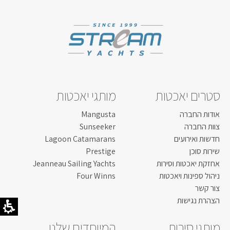
אורך כללי:
8.31 מטר
רוחב כללי:
2.59 מטר
דגם מנוע:
PCM 450 HP
קרא עוד...
סטרים יאכטות
מותגי יאכטות
אודות החברה
Mangusta
צוות החברה
Sunseeker
חדשות ואירועים
Lagoon Catamarans
שירות סוכן
Prestige
אחזקת יאכטות וסירות
Jeanneau Sailing Yachts
ניהול ספינות ויאכטות
Four Winns
צור קשר
הצהרת נגישות
מותגי סירות
המיוחדים שלנו