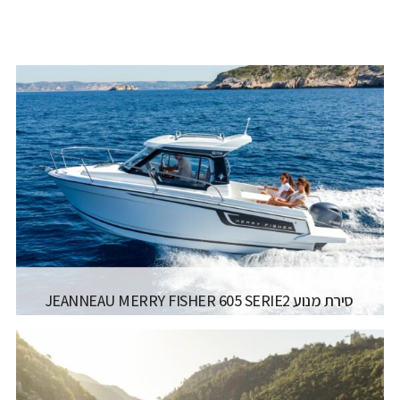
סירת מנוע JEANNEAU MERRY FISHER 605 SERIE2
יצרן ודגם:
JEANNEAU MOTORBOATS - MERRY
FISHER 605 SERIE2
רישיון משיט:
רישיון עוצמה א' (משיט 12)