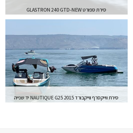
סירת ספורט GLASTRON 240 GTD-NEW
יצרן ודגם:
GLASTRON - 240 GTD
רישיון משיט:
רישיון עוצמה ב' (משיט 13)
אורך כללי:
7.4 מטר / '24 פיט
רוחב כללי:
2.54 מטר / "6'8 פיט
דגם מנוע:
300 HP
קרא עוד...
סירת ווייקסרף ווייקבורד NAUTIQUE G25 2015 יד שנייה
יצרן ודגם:
- SUPER AIR NAUTIQUE G25
רישיון משיט:
רישיון עוצמה ב' (משיט 13)
מספר מפליגים:
15