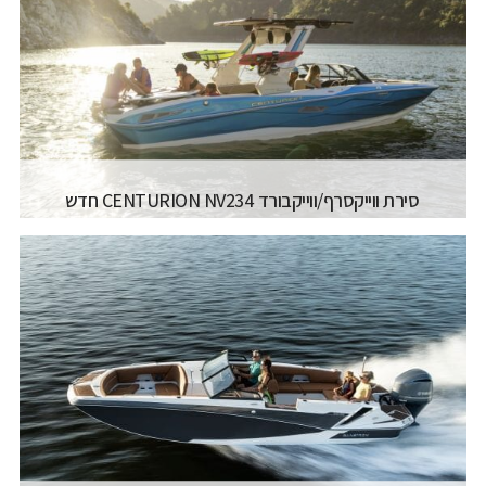
אורך כללי:
5.66M / 18.7FT
רוחב כללי:
2.44M / 8FT
דגם מנוע:
115 HP
קרא עוד...
סירת ווייקסרף/ווייקבורד CENTURION NV234 חדש
2027
יצרן ודגם:
CENTURION - NV 234
רישיון משיט:
רישיון עוצמה ב' (משיט 13)
אורך כללי:
7.39M
רוחב כללי:
2.6M
קרא עוד...