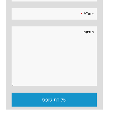
דוא"ל
*
הודעה
שליחת טופס
שדה
זה
אמור
להיות