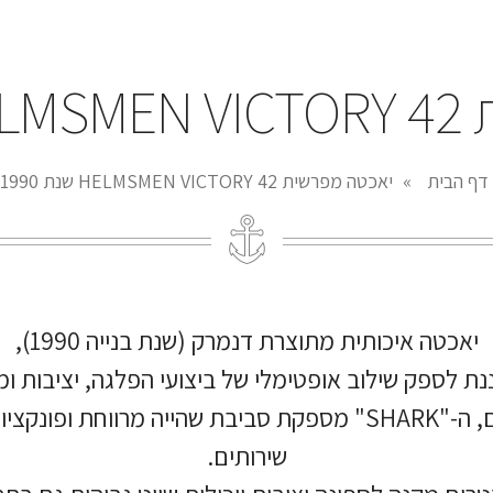
199
דף הבית
»
יאכטה מפרשית HELMSMEN VICTORY 42 שנת 1990
יאכטה איכותית מתוצרת דנמרק (שנת בנייה 1990),
נת לספק שילוב אופטימלי של ביצועי הפלגה, יציבות ומ
עם אורך של 12.52 מטרים ורוחב של 3.82 מטרים, ה-"SHARK" מספקת 
שירותים.