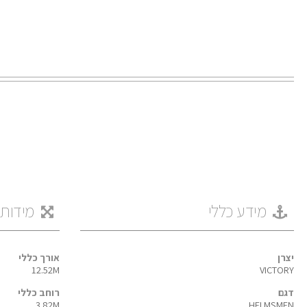
מידע כללי
מידות
יצרן
אורך כללי
12.52M
VICTORY
דגם
רוחב כללי
3.82M
HELMSMEN