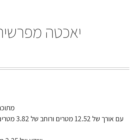
יאכטה מפרשית HELMSMEN VICTORY 42 שנת 0
מתוכנ