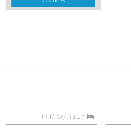
שליחת טופס
שדה
זה
אמור
להיות
ריק
קבינות / מקלחות