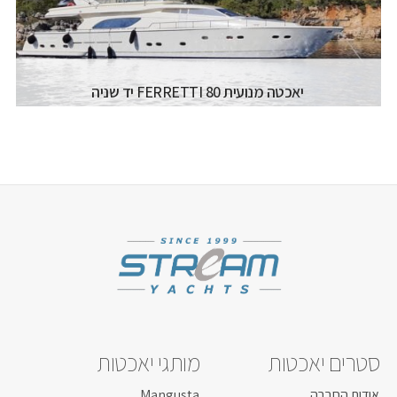
קרא עוד...
יאכטה מנועית FERRETTI 80 יד שניה
יצרן ודגם:
OTHER - FERRETTI 80
רישיון משיט:
רישיון משיט יאכטה
אורך כללי:
24.55M
רוחב כללי:
6.3M
דגם מנוע:
MTU 2X1350HP
קרא עוד...
סטרים יאכטות
מותגי יאכטות
אודות החברה
Mangusta