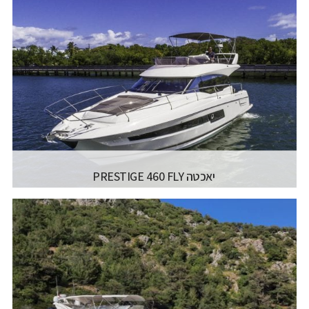
יצרן ודגם:
JEANNEAU MOTORBOATS - DB/37
INBOARD
רישיון משיט:
רישיון משיט יאכטה
אורך כללי:
11.84M
רוחב כללי:
9.97M
דגם מנוע:
VOLVO DIESEL 2X320HP
קרא עוד...
יאכטה PRESTIGE 460 FLY
יצרן ודגם:
PRESTIGE - PRESTIGE 460 FLY
רישיון משיט:
רישיון משיט יאכטה
אורך כללי:
14.29 מטר / "10'46 פיט
רוחב כללי:
4.25 מטר / "11'13 פיט
דגם מנוע:
IPS600 2X435HP - IPS500 2X370HP