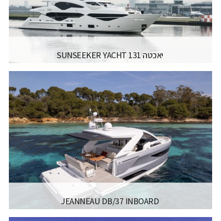
יאכטה SUNSEEKER YACHT 131
יצרן ודגם:
SUNSEEKER - YACHT 131
רישיון משיט:
רישיון משיט יאכטה
טווח הפלגה:
1500 מייל
אורך כללי:
40.05 מטר / "5'131 פיט
רוחב כללי:
8.09 מטר / "7'26 פיט
דגם מנוע:
3181PS X 2
קרא עוד...
JEANNEAU DB/37 INBOARD