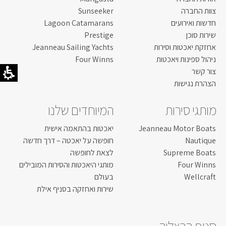
צוות החברה
Sunseeker
חדשות ואירועים
Lagoon Catamarans
שירות סוכן
Prestige
אחזקת יאכטות וסירות
Jeanneau Sailing Yachts
ניהול ספינות ויאכטות
Four Winns
צור קשר
הצהרת נגישות
מותגי סירות
המיוחדים שלנו
Jeanneau Motor Boats
יאכטות בהתאמה אישית
Nautique
חופשה על יאכטה – דרך חדשה
Supreme Boats
לצאת לחופשה
Four Winns
מותגי היאכטות והסירות המובילים
Wellcraft
בעולם
שירות ואחזקה בסניף אילת
סניף הרצליה