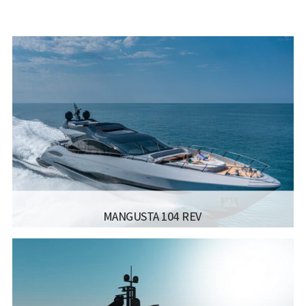
MANGUSTA 104 REV
יצרן ודגם:
MANGUSTA - 104REV
רישיון משיט:
אורך כללי:
31.80M / 104.3FT
רוחב כללי:
7.1M / 23.3FT