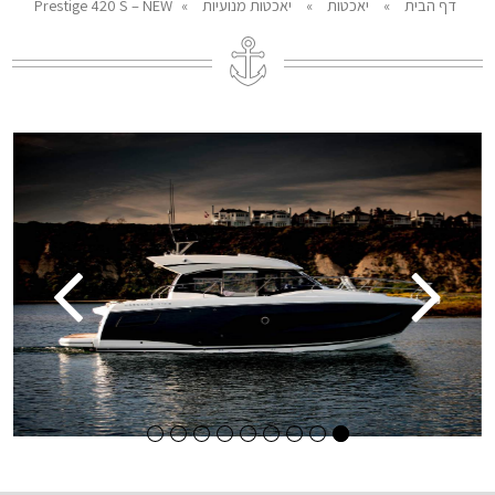
דף הבית
»
יאכטות
»
יאכטות מנועיות
»
Prestige 420 S – NEW