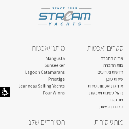
דגם מנוע:
2X45HP
קרא עוד...
סטרים יאכטות
מותגי יאכטות
אודות החברה
Mangusta
צוות החברה
Sunseeker
חדשות ואירועים
Lagoon Catamarans
שירות סוכן
Prestige
אחזקת יאכטות וסירות
Jeanneau Sailing Yachts
ניהול ספינות ויאכטות
Four Winns
צור קשר
הצהרת נגישות
מותגי סירות
המיוחדים שלנו