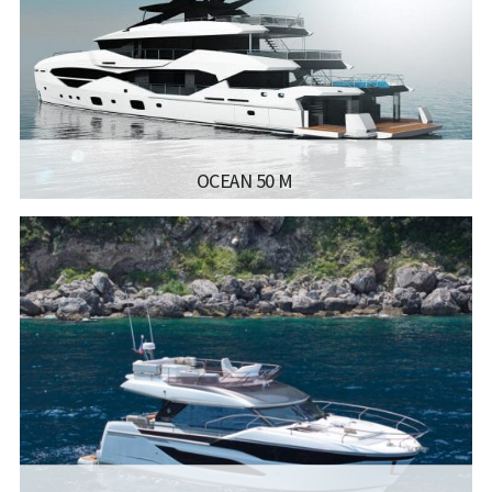
דגם מנוע:
2X MTU 16V 2000 M96L 2600 HP
קרא עוד...
OCEAN 50 M
יצרן ודגם:
SUNSEEKER - OCEAN 50
רישיון משיט:
רישיון משיט יאכטה
אורך כללי:
48.35מ' 159’2
רוחב כללי:
9.25מ' 30’4
קרא עוד...