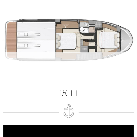
וידאו