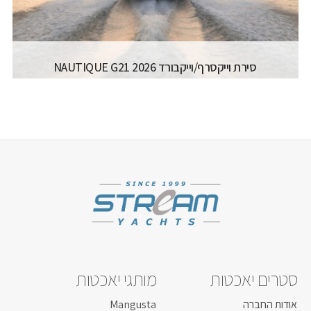
סירת וייקסרף/וייקבורד 2026 NAUTIQUE G21
יצרן ודגם:
NAUTIQUE - SUPER AIR NAUTIQUE
G21
רישיון משיט:
רישיון עוצמה ב' (משיט 13)
מספר מפליגים:
14
אורך כללי:
7.19M
רוחב כללי:
2.59M
דגם מנוע:
PCM 450-630 HP
קרא עוד...
סטרים יאכטות
מותגי יאכטות
אודות החברה
Mangusta