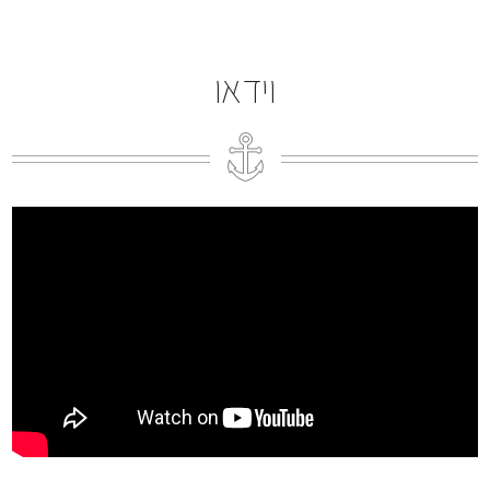
וידאו