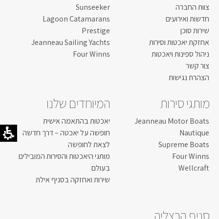
צוות החברה
Sunseeker
חדשות ואירועים
Lagoon Catamarans
שירות סוכן
Prestige
אחזקת יאכטות וסירות
Jeanneau Sailing Yachts
ניהול ספינות ויאכטות
Four Winns
צור קשר
הצהרת נגישות
מותגי סירות
המיוחדים שלנו
Jeanneau Motor Boats
יאכטות בהתאמה אישית
Nautique
חופשה על יאכטה – דרך חדשה
Supreme Boats
לצאת לחופשה
Four Winns
מותגי היאכטות והסירות המובילים
Wellcraft
בעולם
שירות ואחזקה בסניף אילת
סניף הרצליה