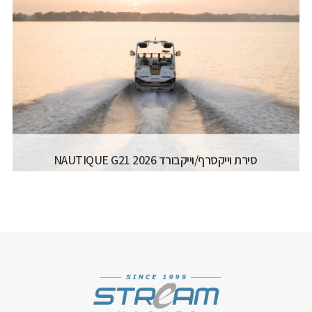
רישיון משיט:
רישיון עוצמה א' (משיט 12)
אורך כללי:
5.48M / 17.12FT
רוחב כללי:
2.36M / 7.9FT
דגם מנוע:
MAX. 120HP
קרא עוד...
סירת וייקסרף/וייקבורד 2026 NAUTIQUE G21
יצרן ודגם:
NAUTIQUE - SUPER AIR NAUTIQUE
G21
רישיון משיט:
רישיון עוצמה ב' (משיט 13)
מספר מפליגים:
14
אורך כללי:
7.19M
רוחב כללי:
2.59M
דגם מנוע:
PCM 450-630 HP
קרא עוד...