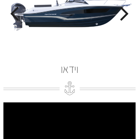
וידאו