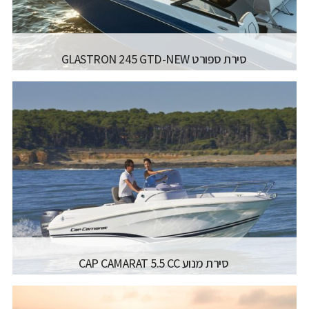
מתאים לרישיון עוצמה א
סירת ספורט GLASTRON 245 GTD-NEW
יצרן ודגם:
GLASTRON - 245 GTD
רישיון משיט:
רישיון עוצמה ב' (משיט 13)
אורך כללי:
7.4 מטר / '24 פיט
רוחב כללי:
2.54 מטר / "6'8 פיט
דגם מנוע:
350 HP
קרא עוד...
סירת מנוע CAP CAMARAT 5.5 CC
יצרן ודגם:
JEANNEAU MOTORBOATS - CAP
CAMARAT 5.5 CC