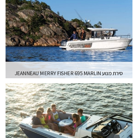
סירת מנוע JEANNEAU MERRY FISHER 695 MARLIN
NEW
יצרן ודגם:
JEANNEAU MOTORBOATS - MERRY
FISHER 695 MARLIN
רישיון משיט:
רישיון עוצמה א' (משיט 12)
אורך כללי:
6.71 מטר / '22 פיט
רוחב כללי:
2.54 מטר / "4'8 פיט
קרא עוד...
דגם מנוע:
150HP