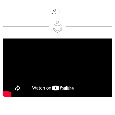
וידאו