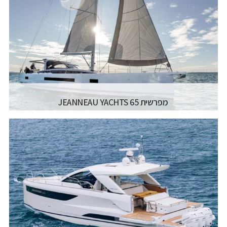
אורך כללי:
24.97M
רוחב כללי:
11M
דגם מנוע:
JOHN DEERE N5 2 X 230 HP
קרא עוד...
מפרשית JEANNEAU YACHTS 65
יצרן ודגם:
JEANNEAU SAILING YACHTS -
JEANNEAU YACHTS 65
רישיון משיט:
רישיון משיט יאכטה
אורך כללי:
20.45M / 67.1FT
רוחב כללי:
5.2M / 17.1FT
דגם מנוע:
175HP
קרא עוד...