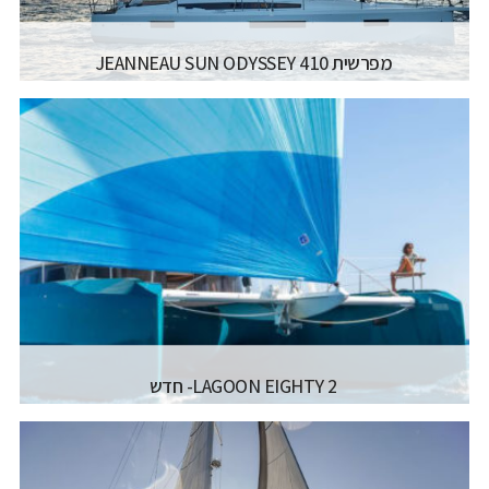
מפרשית JEANNEAU SUN ODYSSEY 410
יצרן ודגם:
JEANNEAU SAILING YACHTS - SUN
ODYSSEY 410
רישיון משיט:
רישיון משיט יאכטה
אורך כללי:
12.35M / 40.6FT
רוחב כללי:
3.99M / 13.1FT
דגם מנוע:
YANMAR 40-45 HP
קרא עוד...
LAGOON EIGHTY 2- חדש
יצרן ודגם:
LAGOON CATAMARANS - EIGHTY 2
רישיון משיט:
רישיון משיט יאכטה