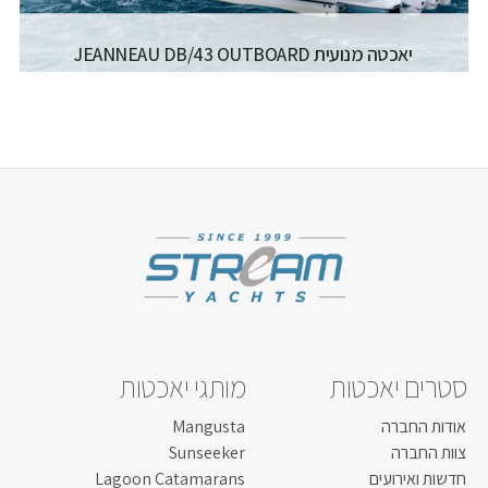
יאכטה מנועית JEANNEAU DB/43 OUTBOARD
יצרן ודגם:
JEANNEAU MOTORBOATS - DB/43
רישיון משיט:
רישיון משיט יאכטה
אורך כללי:
13.06M / 42.10FT
רוחב כללי:
3.82M / 12.6FT
דגם מנוע:
2X VOLVO D6 2X 380 HP
קרא עוד...
סטרים יאכטות
מותגי יאכטות
אודות החברה
Mangusta
צוות החברה
Sunseeker
חדשות ואירועים
Lagoon Catamarans